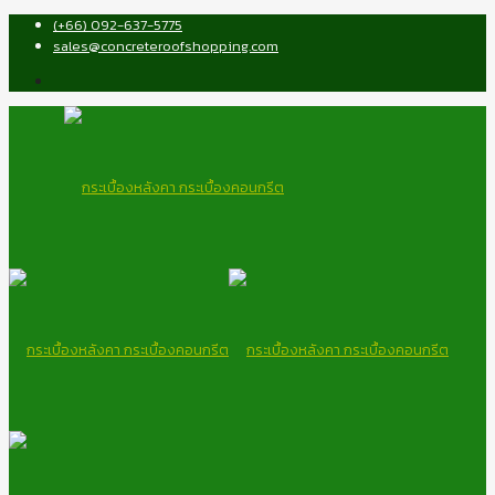
(+66) 092-637-5775
sales@concreteroofshopping.com