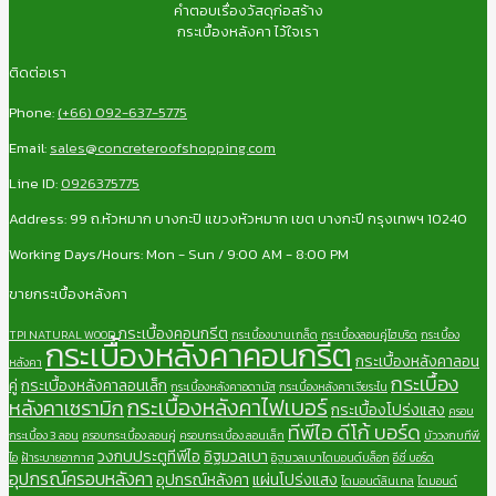
คำตอบเรื่องวัสดุก่อสร้าง
กระเบื้องหลังคา ไว้ใจเรา
ติดต่อเรา
Phone:
(+66) 092-637-5775
Email:
sales@concreteroofshopping.com
Line ID:
0926375775
Address: 99 ถ.หัวหมาก บางกะปิ แขวงหัวหมาก เขต บางกะปี กรุงเทพฯ 10240
Working Days/Hours: Mon - Sun / 9:00 AM - 8:00 PM
ขายกระเบื้องหลังคา
กระเบื้องคอนกรีต
TPI NATURAL WOOD
กระเบื้องบานเกล็ด
กระเบื้องลอนคู่ไฮบริด
กระเบื้อง
กระเบื้องหลังคาคอนกรีต
กระเบื้องหลังคาลอน
หลังคา
กระเบื้อง
คู่
กระเบื้องหลังคาลอนเล็ก
กระเบื้องหลังคาอดามัส
กระเบื้องหลังคาเจียระไน
กระเบื้องหลังคาไฟเบอร์
หลังคาเซรามิก
กระเบื้องโปร่งแสง
ครอบ
ทีพีไอ ดีโก้ บอร์ด
กระเบื้อง 3 ลอน
ครอบกระเบื้อง ลอนคู่
ครอบกระเบื้อง ลอนเล็ก
บัววงกบทีพี
วงกบประตูทีพีไอ
อิฐมวลเบา
ไอ
ฝ้าระบายอากาศ
อิฐมวลเบาไดมอนด์บล็อก
อีซี่ บอร์ด
อุปกรณ์ครอบหลังคา
อุปกรณ์หลังคา
แผ่นโปร่งแสง
ไดมอนด์ลินเทล
ไดมอนด์