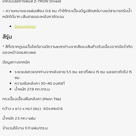
เทคโนโลยีการพ่นสี Z-TRON Shield
– ความหนาของแผ่นเพียง 0.6 ซม. ทำให้กระเบื้องมีรูปลักษณ์บางแต่สามารถรับน้ำ
หนักได้มาก เส้นสายของหลังคาชัดเจน
Description
สีรุ่น
* สีที่ปรากฏบนเว็บไซต์อาจมีความแตกต่างจากสีของสินค้าจริงเนื่องจากข้อจำกัด
ของหน้าจอแสดงผล
ข้อมูลทางเทคนิค
ระยะแปแถวแรกห่างจากเชิงชาย 5.5 ซม. แถวที่สอง 15 ซม. และแถวถัดไป 15
ซม.
ความชันหลังคา 30-40 องศสาํ
น้ำหนัก 27.8 กก./ตร.ม.
กระเบื้องเบื้องผืนหลังคา (Main Tile)
กว้าง x ยาว x หนา (ซม.) : 60x44x0.6
น้ำหนัก 2.5 กก./ แผ่น
จำนวนใช้งาน 11.11 แผ่น/ตร.ม.