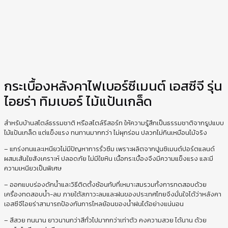
กระเบื้องหลังคาไฟเบอร์ซีเมนต์ เอสซีจี รุ่น
ไอยร่า ทิมเบอร์ ไม้แป้นเกล็ด
สำหรับบ้านสไตล์ธรรมชาติ หรือสไตล์รีสอร์ท ให้ความรู้สึกเป็นธรรมชาติจากรูปแบบ
ไม้แป้นเกล็ด แต่แข็งแรง ทนทานมากกว่า ไม่ผุกร่อน ปลวกไม่กินเหมือนไม้จริง
– แกร่งทนและเหนียวไม่มีปัญหาการรั่วซึม เพราะผลิตจากปูนซิเมนต์ปอร์ตแลนด์
ผสมเส้นใยสังเคราะห์ ปลอดภัย ไม่มีใยหิน เนื้อกระเบื้องจึงมีความแข็งแรง และมี
ความเหนียวเป็นพิเศษ
– ออกแบบร่องดักน้ำและวิธีติดตั้งซ้อนทับที่เหมาะสมรวมทั้งการทดสอบด้วย
เครื่องทดสอบน้ำ-ลม ภายใต้สภาวะลมและฝนของประเทศไทยจึงมั่นใจได้ว่าหลังคา
เอสซีจีไอยร่าสามารถป้องกันการไหลย้อนของน้ำฝนได้อย่างแน่นอน
– สีสวย ทนนาน ยาวนานกว่าสีทั่วไปมากกว่าเท่าตัว คงความสวย ได้นาน ด้วย