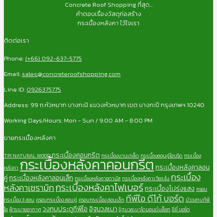
Concrete Roof Shopping ที่สุด...
คำตอบเรื่องวัสดุก่อสร้าง
กระเบื้องหลังคา ไว้ใจเรา
ติดต่อเรา
Phone:
(+66) 092-637-5775
Email:
sales@concreteroofshopping.com
Line ID:
0926375775
Address: 99 ถ.หัวหมาก บางกะปิ แขวงหัวหมาก เขต บางกะปี กรุงเทพฯ 10240
Working Days/Hours: Mon - Sun / 9:00 AM - 8:00 PM
ขายกระเบื้องหลังคา
กระเบื้องคอนกรีต
TPI NATURAL WOOD
กระเบื้องบานเกล็ด
กระเบื้องลอนคู่ไฮบริด
กระเบื้อง
กระเบื้องหลังคาคอนกรีต
กระเบื้องหลังคาลอน
หลังคา
กระเบื้อง
คู่
กระเบื้องหลังคาลอนเล็ก
กระเบื้องหลังคาอดามัส
กระเบื้องหลังคาเจียระไน
กระเบื้องหลังคาไฟเบอร์
หลังคาเซรามิก
กระเบื้องโปร่งแสง
ครอบ
ทีพีไอ ดีโก้ บอร์ด
กระเบื้อง 3 ลอน
ครอบกระเบื้อง ลอนคู่
ครอบกระเบื้อง ลอนเล็ก
บัววงกบทีพี
วงกบประตูทีพีไอ
อิฐมวลเบา
ไอ
ฝ้าระบายอากาศ
อิฐมวลเบาไดมอนด์บล็อก
อีซี่ บอร์ด