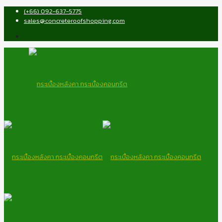
(+66) 092-637-5775
sales@concreteroofshopping.com