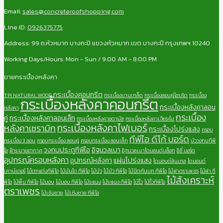
Email:
sales@concreteroofshopping.com
Line ID:
0926375775
Address: 99 ถ.หัวหมาก บางกะปิ แขวงหัวหมาก เขต บางกะปี กรุงเทพฯ 10240
Working Days/Hours: Mon - Sun / 9:00 AM - 8:00 PM
ขายกระเบื้องหลังคา
กระเบื้องคอนกรีต
TPI NATURAL WOOD
กระเบื้องบานเกล็ด
กระเบื้องลอนคู่ไฮบริด
กระเบื้อง
กระเบื้องหลังคาคอนกรีต
กระเบื้องหลังคาลอน
หลังคา
กระเบื้อง
คู่
กระเบื้องหลังคาลอนเล็ก
กระเบื้องหลังคาอดามัส
กระเบื้องหลังคาเจียระไน
กระเบื้องหลังคาไฟเบอร์
หลังคาเซรามิก
กระเบื้องโปร่งแสง
ครอบ
ทีพีไอ ดีโก้ บอร์ด
กระเบื้อง 3 ลอน
ครอบกระเบื้อง ลอนคู่
ครอบกระเบื้อง ลอนเล็ก
บัววงกบทีพี
วงกบประตูทีพีไอ
อิฐมวลเบา
ไอ
ฝ้าระบายอากาศ
อิฐมวลเบาไดมอนด์บล็อก
อีซี่ บอร์ด
อุปกรณ์ครอบหลังคา
อุปกรณ์หลังคา
แผ่นโปร่งแสง
ไดมอนด์ลินเทล
ไดมอนด์
เคาน์เตอร์
ไม้ตกแต่งทีพีไอ
ไม้บันได ทีพีไอ
ไม้บัว
ไม้บัว ทีพีไอ
ไม้ปิดกันนก ทีพีไอ
ไม้ฝาตราเพชร
ไม้ฝา ที
ไม้สังเคราะห์
พีไอ
ไม้พื้น ทีพีไอ
ไม้มอบ
ไม้มอบ ทีพีไอ
ไม้ระแนง
ไม้ระแนง ทีพีไอ
ไม้รั้ว
ไม้รั้วทีพีไอ
ตราเพชร
ไม้เชิงชาย
ไม้เชิงชาย ทีพีไอ