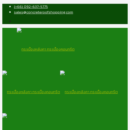
(+66) 092-637-5775
sales@concreteroofshopping.com