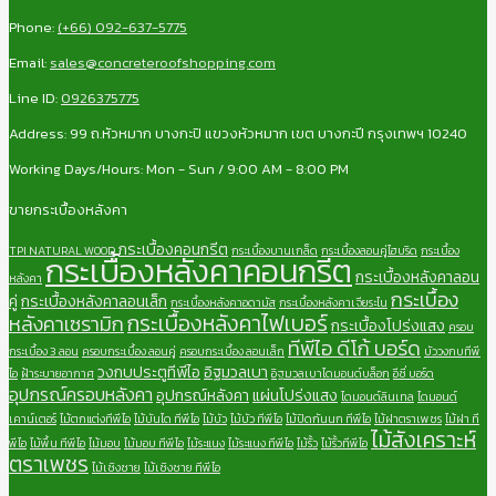
Phone:
(+66) 092-637-5775
Email:
sales@concreteroofshopping.com
Line ID:
0926375775
Address: 99 ถ.หัวหมาก บางกะปิ แขวงหัวหมาก เขต บางกะปี กรุงเทพฯ 10240
Working Days/Hours: Mon - Sun / 9:00 AM - 8:00 PM
ขายกระเบื้องหลังคา
กระเบื้องคอนกรีต
TPI NATURAL WOOD
กระเบื้องบานเกล็ด
กระเบื้องลอนคู่ไฮบริด
กระเบื้อง
กระเบื้องหลังคาคอนกรีต
กระเบื้องหลังคาลอน
หลังคา
กระเบื้อง
คู่
กระเบื้องหลังคาลอนเล็ก
กระเบื้องหลังคาอดามัส
กระเบื้องหลังคาเจียระไน
กระเบื้องหลังคาไฟเบอร์
หลังคาเซรามิก
กระเบื้องโปร่งแสง
ครอบ
ทีพีไอ ดีโก้ บอร์ด
กระเบื้อง 3 ลอน
ครอบกระเบื้อง ลอนคู่
ครอบกระเบื้อง ลอนเล็ก
บัววงกบทีพี
วงกบประตูทีพีไอ
อิฐมวลเบา
ไอ
ฝ้าระบายอากาศ
อิฐมวลเบาไดมอนด์บล็อก
อีซี่ บอร์ด
อุปกรณ์ครอบหลังคา
อุปกรณ์หลังคา
แผ่นโปร่งแสง
ไดมอนด์ลินเทล
ไดมอนด์
เคาน์เตอร์
ไม้ตกแต่งทีพีไอ
ไม้บันได ทีพีไอ
ไม้บัว
ไม้บัว ทีพีไอ
ไม้ปิดกันนก ทีพีไอ
ไม้ฝาตราเพชร
ไม้ฝา ที
ไม้สังเคราะห์
พีไอ
ไม้พื้น ทีพีไอ
ไม้มอบ
ไม้มอบ ทีพีไอ
ไม้ระแนง
ไม้ระแนง ทีพีไอ
ไม้รั้ว
ไม้รั้วทีพีไอ
ตราเพชร
ไม้เชิงชาย
ไม้เชิงชาย ทีพีไอ