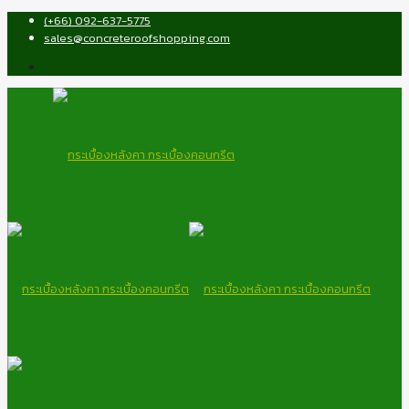
(+66) 092-637-5775
sales@concreteroofshopping.com