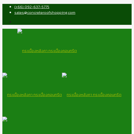
(+66) 092-637-5775
sales@concreteroofshopping.com