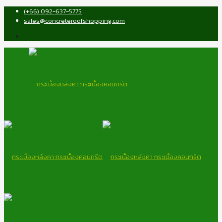
(+66) 092-637-5775
sales@concreteroofshopping.com