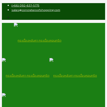
(+66) 092-637-5775
sales@concreteroofshopping.com