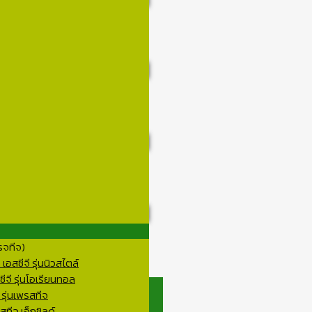
รจทีจ)
อสซีจี รุ่นนิวสไตล์
ีจี รุ่นโอเรียนทอล
 รุ่นเพรสทีจ
ทีจ เอ็กชิลด์