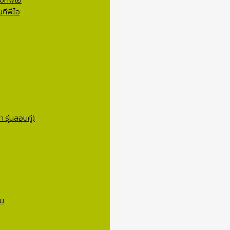
ทีพีไอ
 รุ่นลอนคู่)
าน