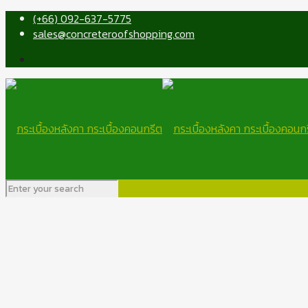
(+66) 092-637-5775
sales@concreteroofshopping.com