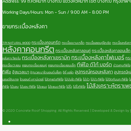
Address: 99 ถ.หัวหมาก บางกะปิ แขวงหัวหมาก เขต บางกะปี กรุงเทพ
Working Days/Hours: Mon - Sun / 9:00 AM - 8:00 PM
ขายกระเบื้องหลังคา
กระเบื้องคอนกรีต
TPI NATURAL WOOD
กระเบื้องบานเกล็ด
กระเบื้องลอนคู่ไฮบริด
กระเบื้องหลังค
หลังคาคอนกรีต
กระเบื้องหลังคาลอนคู่
กระเบื้องหลังคาลอนเล็ก
กระเบื้องหลังคาไฟเบอร์
กระเบื้องหลังคาเซรามิก
กระ
หลังคาเจียระไน
ทีพีไอ ดีโก้ บอร์ด
กระเบื้อง 3 ลอน
ครอบกระเบื้อง ลอนคู่
ครอบกระเบื้อง ลอนเล็ก
บัววงกบทีพีไอ
อุปกรณ์ครอบหลังคา
ทีพีไอ
อิฐมวลเบา
อุปกรณ์ห
อิฐมวลเบาไดมอนด์บล็อก
อีซี่ บอร์ด
มอนด์ลินเทล
ไดมอนด์ เคาน์เตอร์
ไม้ตกแต่งทีพีไอ
ไม้บันได ทีพีไอ
ไม้บัว
ไม้บัว ทีพีไอ
ไม้ปิดกันนก ทีพีไอ
ไ
ไม้สังเคราะห์ตราเพ
ทีพีไอ
ไม้มอบ
ไม้มอบ ทีพีไอ
ไม้ระแนง
ไม้ระแนง ทีพีไอ
ไม้รั้ว
ไม้รั้วทีพีไอ
© 2020 Concrete Roof Shopping. All Rights Reserved. | Developed & Design by