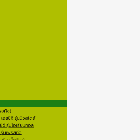
รจทีจ)
อสซีจี รุ่นนิวสไตล์
ีจี รุ่นโอเรียนทอล
 รุ่นเพรสทีจ
ทีจ เอ็กชิลด์