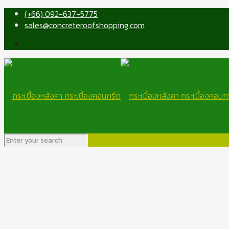
(+66) 092-637-5775
sales@concreteroofshopping.com