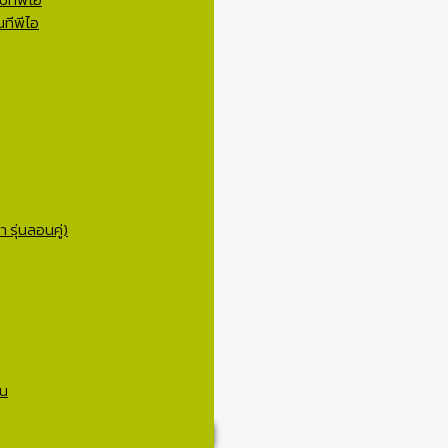
ทีพีไอ
 รุ่นลอนคู่)
าน