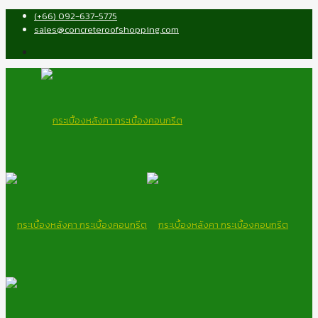
(+66) 092-637-5775
sales@concreteroofshopping.com