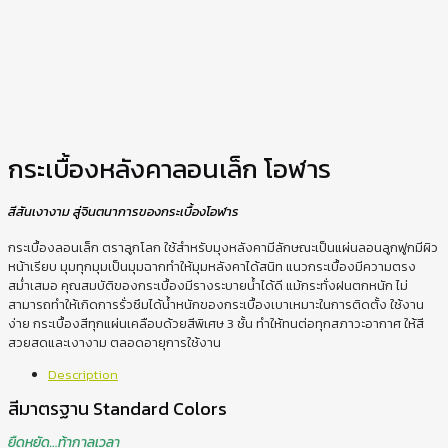
กระเบื้องหลังคาลอนเล็ก โอฬาร
สีสันเงางาม สู่จินตนาการของกระเบื้องโอฬาร
กระเบื้องลอนเล็ก ตราลูกโลก ใช้สำหรับมุงหลังคามีลักษณะเป็นแผ่นลอนลูกฟูกมีผิว
หน้าเรียบ มุมทุกมุมเป็นมุมฉากทำให้มุมหลังคาได้สนิท แนวกระเบื้องมีความตรง
สม่ำเสมอ คุณสมบัติของกระเบื้องมีรางระบายน้ำได้ดี แม้กระทั่งฝนตกหนัก ไม่
สามารถทำให้เกิดการรั่วซึมได้น้ำหนักของกระเบื้องเบาเหมาะในการติดตั้ง ใช้งาน
ง่าย กระเบื้องสีทุกแผ่นเคลือบด้วยสีพิเศษ 3 ชั้น ทำให้ทนต่อทุกสภาวะอากาศ ให้สี
สวยสดและเงางาม ตลอดอายุการใช้งาน
Description
สีมาตรฐาน Standard Colors
ยืดหยัด…ท้ากาลเวลา