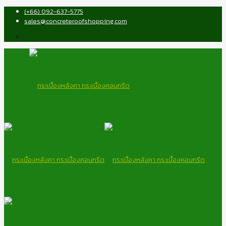
(+66) 092-637-5775
sales@concreteroofshopping.com