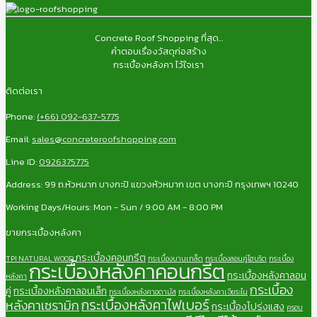
Concrete Roof Shopping ที่สุด...
คำตอบเรื่องวัสดุก่อสร้าง
กระเบื้องหลังคา ไว้ใจเรา
ติดต่อเรา
Phone:
(+66) 092-637-5775
Email:
sales@concreteroofshopping.com
Line ID:
0926375775
Address: 99 ถ.หัวหมาก บางกะปิ แขวงหัวหมาก เขต บางกะปี กรุงเทพฯ 10240
Working Days/Hours: Mon - Sun / 9:00 AM - 8:00 PM
ขายกระเบื้องหลังคา
กระเบื้องคอนกรีต
TPI NATURAL WOOD
กระเบื้องบานเกล็ด
กระเบื้องลอนคู่ไฮบริด
กระเบื้อง
กระเบื้องหลังคาคอนกรีต
กระเบื้องหลังคาลอน
หลังคา
กระเบื้อง
คู่
กระเบื้องหลังคาลอนเล็ก
กระเบื้องหลังคาอดามัส
กระเบื้องหลังคาเจียระไน
กระเบื้องหลังคาไฟเบอร์
หลังคาเซรามิก
กระเบื้องโปร่งแสง
ครอบ