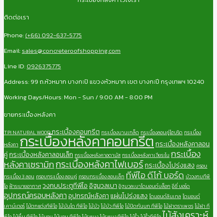
ติดต่อเรา
Phone:
(+66) 092-637-5775
Email:
sales@concreteroofshopping.com
Line ID:
0926375775
Address: 99 ถ.หัวหมาก บางกะปิ แขวงหัวหมาก เขต บางกะปี กรุงเทพฯ 10240
Working Days/Hours: Mon - Sun / 9:00 AM - 8:00 PM
ขายกระเบื้องหลังคา
กระเบื้องคอนกรีต
TPI NATURAL WOOD
กระเบื้องบานเกล็ด
กระเบื้องลอนคู่ไฮบริด
กระเบื้อง
กระเบื้องหลังคาคอนกรีต
กระเบื้องหลังคาลอน
หลังคา
กระเบื้อง
คู่
กระเบื้องหลังคาลอนเล็ก
กระเบื้องหลังคาอดามัส
กระเบื้องหลังคาเจียระไน
กระเบื้องหลังคาไฟเบอร์
หลังคาเซรามิก
กระเบื้องโปร่งแสง
ครอบ
ทีพีไอ ดีโก้ บอร์ด
กระเบื้อง 3 ลอน
ครอบกระเบื้อง ลอนคู่
ครอบกระเบื้อง ลอนเล็ก
บัววงกบทีพี
วงกบประตูทีพีไอ
อิฐมวลเบา
ไอ
ฝ้าระบายอากาศ
อิฐมวลเบาไดมอนด์บล็อก
อีซี่ บอร์ด
อุปกรณ์ครอบหลังคา
อุปกรณ์หลังคา
แผ่นโปร่งแสง
ไดมอนด์ลินเทล
ไดมอนด์
เคาน์เตอร์
ไม้ตกแต่งทีพีไอ
ไม้บันได ทีพีไอ
ไม้บัว
ไม้บัว ทีพีไอ
ไม้ปิดกันนก ทีพีไอ
ไม้ฝาตราเพชร
ไม้ฝา ที
ไม้สังเคราะห์
พีไอ
ไม้พื้น ทีพีไอ
ไม้มอบ
ไม้มอบ ทีพีไอ
ไม้ระแนง
ไม้ระแนง ทีพีไอ
ไม้รั้ว
ไม้รั้วทีพีไอ