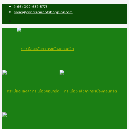
(+66) 092-637-5775
sales@concreteroofshopping.com