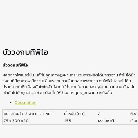
บัววงกบทีพีไอ
บัววงกบทีพีไอ
ผลิตจากไฟเบอร์ซีเมนต์ที่มีคุณภาพสูงผ่านกระบวนการผลิตได้มาตรฐาน ทำให้ได้บัว
วงกบที่มีคุณภาพ มีความแข็งแรงทนทานในทุกสภาพอากาศ ทนไฟได้ ปลวกไม่กิน
ปราศจากใยหิน ป้องกันไฟไหม้ ใช้งานได้ทั้งภายในภายนอก รูปแบบสวยงาม ทันสมัย
เข้ากันได้กับทุกสไตล์ ช่วยเติมเต็มให้บ้านของคุณดูงดงามมากยิ่งขึ้น
Description
ขนาด(ซม.) กว้าง x ยาว x หนา
น้ำหนัก (กก.)
สี
ผิว
7.5 x 300 x 1.0
45.5
ธรรมชาติ
เรีย