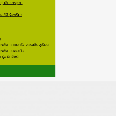
 รุ่นสีมาตรฐาน
ซีจี รุ่นพรีม่า
ด
ับหลังคาคอนกรีต ลอนเซ็นจูเรียน
ับหลังคาเพรสทีจ
รุ่น ฮีทชิลด์