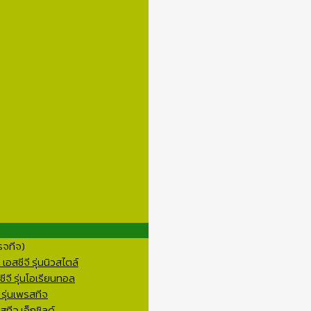
รจทีจ)
อสซีจี รุ่นนิวสไตล์
ีจี รุ่นโอเรียนทอล
 รุ่นเพรสทีจ
ทีจ เอ็กชิลด์