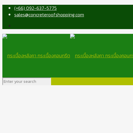
(+66) 092-637-5775
sales@concreteroofshopping.com