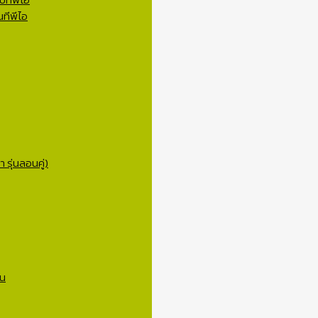
ทีพีไอ
 รุ่นลอนคู่)
าน