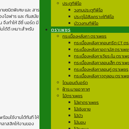
ประตูทีพีไอ
ะดาษชนิดพิเศษ และ สาร
วงกบประตูทีพีไอ
องโอฬาร และ ทันสมัย
ประตูไม้สังเคราะห์ทีพีไอ
ึงทำให้ อีซี่ บอร์ด มี
บัววงกบทีพีไอ
มได้ดี เหมาะสำหรับ
ตราเพชร
ร
กระเบื้องหลังคา ตราเพชร
กระเบื้องหลังคาคอนกรีต CT ต
กระเบื้องหลังคาอดามัส ตราเพช
กระเบื้องหลังคาเจียระไน ตราเพ
กระเบื้องหลังคาลอนเล็ก ตราเพ
กระเบื้องหลังคาลอนคู่ ตราเพชร
กระเบื้องหลังคาจตุลอน ตราเพ
ไดมอนด์บอร์ด
ฝ้าระบายอากาศ
ไม้ตราเพชร
ไม้ฝาตราเพชร
ไม้เชิงชาย
ไม้บัว
พร้อมใช้งานได้ทันที ให้
ไม้มอบ
วามคลาสสิคให้งานของ
ไม้ระแนง