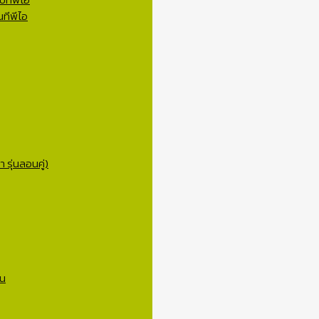
ทีพีไอ
 รุ่นลอนคู่)
าน