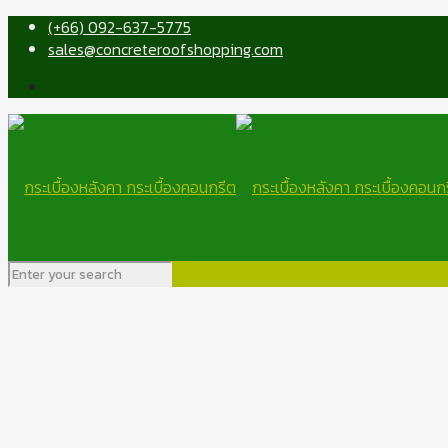
(+66) 092-637-5775
sales@concreteroofshopping.com