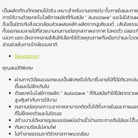
เป็นผลิตภัณฑ์ทดแทนไม้จริง เหมาะสำหรับงานตกแต่ง ทั้งภายในและภ
การใช้งานด้วยเทคโนโลยีการผลิตที่ทันสมัย “ Autoclave” และไม่มีส
จึงเป็นมิตรกับสิ่งแวดล้อมส่วนผสมหลัก ผลิตจากปูนซิเมนต์ , เส้นใยธรร
ทั้งออกแบบลายไม้ที่สวยงามทนทานต่อทุกสภาพอากาศ ไม่หดตัว ปลอด
ปลวก มอด มีหลากหลายสีสันให้เลือกใช้ด้วยคุณภาพที่เหนือกว่าและโดดเด่น
ส่วนช่วยในการรักษ์ธรรมชาติ
Description
คุณสมบัติพิเศษ
ผ่านการวิจัยและออกแบบเป็นพิเศษจึงได้มาซึ่งลายไม้ที่มีมิติเฉกเช่น
ตื้นและไม่ลึกเกินไป
ด้วยเทคโนโลยีการผลิต “ Autoclave ” ที่ทันสมัยทำให้ไม้ฝาตรา
สูงคุ้มค่ากับการใช้งาน
ทนทานต่อทุกสภาวะอากาศสามารถติดตั้งได้ทั้งภายในและภายนอ
ที่ไม่ยืดหดตัวและไม่บิดงอ
สร้างงานได้หลายรูปแบบเช่นผนังบ้านรั้วบ้านกระถางต้นไม้และโต๊ะ
กันความร้อนไม่ลามไฟ
ไม่ทำลายธรรมชาติรักษาสภาพแวดล้อม