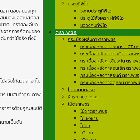
ประตูทีพีไอ
ายนอก ตอบสนองทุก
วงกบประตูทีพีไอ
่วนผสมของแอสเบสตอส
ประตูไม้สังเคราะห์ทีพีไอ
มชาติ , ทรายละเอียด
บัววงกบทีพีไอ
ภัยจากการกัดกินของ
ตราเพชร
กว่าไม้จริง ทั้งมี
กระเบื้องหลังคา ตราเพชร
กระเบื้องหลังคาคอนกรีต CT ต
กระเบื้องหลังคาอดามัส ตราเพช
กระเบื้องหลังคาเจียระไน ตราเพ
กระเบื้องหลังคาลอนเล็ก ตราเพ
กระเบื้องหลังคาลอนคู่ ตราเพชร
ไม้จริงให้ลวดลายที่ไม่
กระเบื้องหลังคาจตุลอน ตราเพ
ไดมอนด์บอร์ด
เพชรเป็นสินค้าคุณภาพ
ฝ้าระบายอากาศ
ไม้ตราเพชร
กอาคารด้วยคุณสมบัติ
ไม้ฝาตราเพชร
ไม้เชิงชาย
สนามเป็นต้น
ไม้บัว
ไม้มอบ
ไม้ระแนง