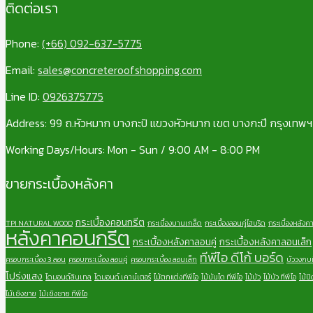
ติดต่อเรา
Phone:
(+66) 092-637-5775
Email:
sales@concreteroofshopping.com
Line ID:
0926375775
Address: 99 ถ.หัวหมาก บางกะปิ แขวงหัวหมาก เขต บางกะปี กรุงเทพ
Working Days/Hours: Mon - Sun / 9:00 AM - 8:00 PM
ขายกระเบื้องหลังคา
กระเบื้องคอนกรีต
TPI NATURAL WOOD
กระเบื้องบานเกล็ด
กระเบื้องลอนคู่ไฮบริด
กระเบื้องหลังค
หลังคาคอนกรีต
กระเบื้องหลังคาลอนคู่
กระเบื้องหลังคาลอนเล็ก
ทีพีไอ ดีโก้ บอร์ด
ครอบกระเบื้อง 3 ลอน
ครอบกระเบื้อง ลอนคู่
ครอบกระเบื้อง ลอนเล็ก
บัววงกบท
โปร่งแสง
ไดมอนด์ลินเทล
ไดมอนด์ เคาน์เตอร์
ไม้ตกแต่งทีพีไอ
ไม้บันได ทีพีไอ
ไม้บัว
ไม้บัว ทีพีไอ
ไม้ป
ไม้เชิงชาย
ไม้เชิงชาย ทีพีไอ