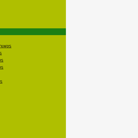
ราเพชร
ร
ชร
ชร
ชร