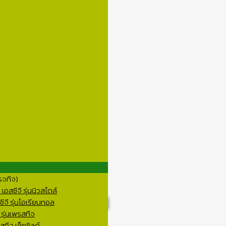
รจทีจ)
อสซีจี รุ่นนิวสไตล์
ีจี รุ่นโอเรียนทอล
 รุ่นเพรสทีจ
ทีจ เอ็กชิลด์