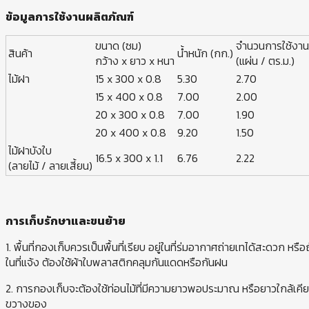
ข้อมูลการใช้งานผลิตภัณฑ์
ขนาด (ซม)
จำนวนการใช้งาน
สินค้า
น้ำหนัก (กก.)
กว้าง x ยาว x หนา
(แผ่น / ตร.ม.)
ไม้ฝา
15 x 300 x 0.8
5.30
2.70
15 x 400 x 0.8
7.00
2.00
20 x 300 x 0.8
7.00
1.90
20 x 400 x 0.8
9.20
1.50
ไม้ฝาบังใบ
16.5 x 300 x 1.1
6.76
2.22
(ลายไม้ / ลายเสี้ยน)
การเก็บรักษาและขนย้าย
1. พื้นที่กองเก็บควรเป็นพื้นที่เรียบ อยู่ในที่ร่มอากาศถ่ายเทได้สะดวก หร
ในที่แจ้ง ต้องใช้ผ้าใบพลาสติกคลุมกันแดดหรือกันฝน
2. การกองเก็บจะต้องใช้ท่อนไม้ที่มีความยาวพอประมาณ หรือยาวใกล้เ
ขวางของ