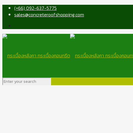
(+66) 092-637-5775
sales@concreteroofshopping.com