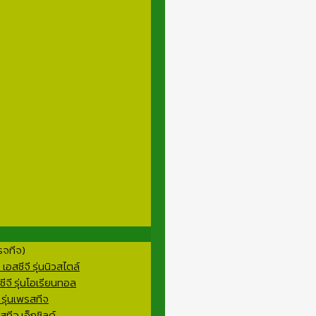
รจทีจ)
อสซีจี รุ่นนิวสไตล์
ีจี รุ่นโอเรียนทอล
 รุ่นเพรสทีจ
ทีจ เอ็กชิลด์