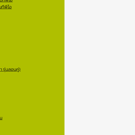
ทีพีไอ
 รุ่นลอนคู่)
าน