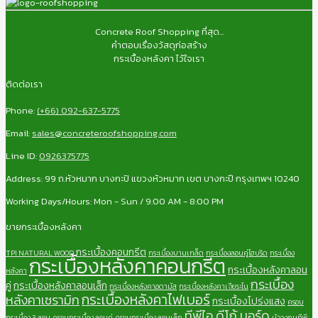
Concrete Roof Shopping ที่สุด...
คำตอบเรื่องวัสดุก่อสร้าง
กระเบื้องหลังคา ไว้ใจเรา
ติดต่อเรา
Phone:
(+66) 092-637-5775
Email:
sales@concreteroofshopping.com
Line ID:
0926375775
Address: 99 ถ.หัวหมาก บางกะปิ แขวงหัวหมาก เขต บางกะปี กรุงเทพฯ 10240
Working Days/Hours: Mon - Sun / 9:00 AM - 8:00 PM
ขายกระเบื้องหลังคา
กระเบื้องคอนกรีต
TPI NATURAL WOOD
กระเบื้องบานเกล็ด
กระเบื้องลอนคู่ไฮบริด
กระเบื้อง
กระเบื้องหลังคาคอนกรีต
กระเบื้องหลังคาลอน
หลังคา
กระเบื้อง
คู่
กระเบื้องหลังคาลอนเล็ก
กระเบื้องหลังคาอดามัส
กระเบื้องหลังคาเจียระไน
กระเบื้องหลังคาไฟเบอร์
หลังคาเซรามิก
กระเบื้องโปร่งแสง
ครอบ
ทีพีไอ ดีโก้ บอร์ด
กระเบื้อง 3 ลอน
ครอบกระเบื้อง ลอนคู่
ครอบกระเบื้อง ลอนเล็ก
บัววงกบทีพี