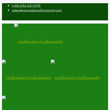
(+66) 092-637-5775
sales@concreteroofshopping.com